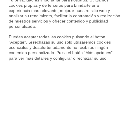
Tu privacidad es importante para nosotros. Utilizamos 
cookies propias y de terceros para brindarte una 
obstante, uno de los aspectos más importantes es confiar
experiencia más relevante, mejorar nuestro sitio web y 
en una
inmobiliaria online en Zaragoza
. El equipo de
analizar su rendimiento, facilitar la contratación y realización 
expertos de
Housfy
se encarga de ayudarte en todo
de nuestros servicios y ofrecer contenido y publicidad 
personalizada.

momento para
vender tu piso en Zaragoza
rápidamente.
Nos encargamos de realizar un estudio detallado de tu
Puedes aceptar todas las cookies pulsando el botón 
caso y crear un plan de marketing personalizado. No lo
“Aceptar”. Si rechazas su uso solo utilizaremos cookies 
esenciales y desafortunadamente no recibirás ningún 
dudes más y ¡contacta con nosotros! Estaremos
contenido personalizado. Pulsa el botón “Más opciones” 
encantados de resolverte cualquier duda.
para ver más detalles y configurar o rechazar su uso.
Sergi Campos
Sergi Campos es General Manager de
Real Estate en Housfy y experto en
compraventa y mercado inmobiliario.
Lidera la transformación del sector a