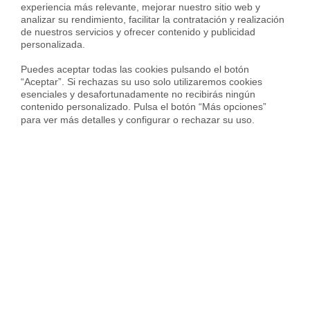
MyHousfy
experiencia más relevante, mejorar nuestro sitio web y 
analizar su rendimiento, facilitar la contratación y realización 
de nuestros servicios y ofrecer contenido y publicidad 
personalizada.

INFÓRMATE GRATIS
Puedes aceptar todas las cookies pulsando el botón 
“Aceptar”. Si rechazas su uso solo utilizaremos cookies 
esenciales y desafortunadamente no recibirás ningún 
contenido personalizado. Pulsa el botón “Más opciones” 
para ver más detalles y configurar o rechazar su uso.
Sergi Campos
Sergi Campos es General Manager de
Real Estate en Housfy y experto en
compraventa y mercado inmobiliario.
Lidera la transformación del sector a
través de tecnología, transparencia y eficiencia operativa.
Participa en medios como La Vanguardia analizando la