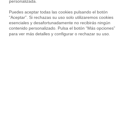
Si tienes dudas, poco tiempo y quieres acceder a una
personalizada.

buena hipoteca, no lo dudes y ponte en manos de
Puedes aceptar todas las cookies pulsando el botón 
nuestros
brókers hipotecarios
.
Nuestros expertos
“Aceptar”. Si rechazas su uso solo utilizaremos cookies 
financieros te conseguirán tu hipoteca con las
esenciales y desafortunadamente no recibirás ningún 
contenido personalizado. Pulsa el botón “Más opciones” 
mejores condiciones
para ver más detalles y configurar o rechazar su uso.
Joan Balasch
Joan Balasch es General Manager de
Hipotecas en Housfy y experto
hipotecario reconocido en el sector.
Especializado en banca minorista y
financiación inmobiliaria, participa habitualmente en
medios como La Vanguardia y Cadena SER analizando
las principales tendencias del mercado hipotecario y
acceso a la vivienda.