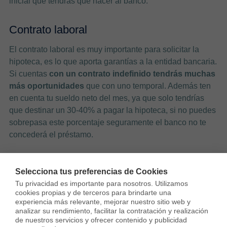
inicial que tendrás que hacer al banco.
Contrato laboral
El contrato laboral es muy importante para solicitar la
hipoteca, es lo que aporta garantías a la entidad bancaria.
Si cuentas
con un contrato indefinido tendrás muchas
más oportunidades
que con uno temporal. Además ten
en cuenta tu sueldo neto del mes, ya que solo tendrías
que destinar un 30-40% a pagar la hipoteca, si no puedes
sobrepasa este porcentaje seguramente el banco no te
concederá el préstamo.
[irp posts=»11488″ name=»¿Cómo conseguir una
hipoteca sin entrada?»]
Selecciona tus preferencias de Cookies
Tu privacidad es importante para nosotros. Utilizamos 
cookies propias y de terceros para brindarte una 
experiencia más relevante, mejorar nuestro sitio web y 
Cuenta con profesionales
analizar su rendimiento, facilitar la contratación y realización 
de nuestros servicios y ofrecer contenido y publicidad 