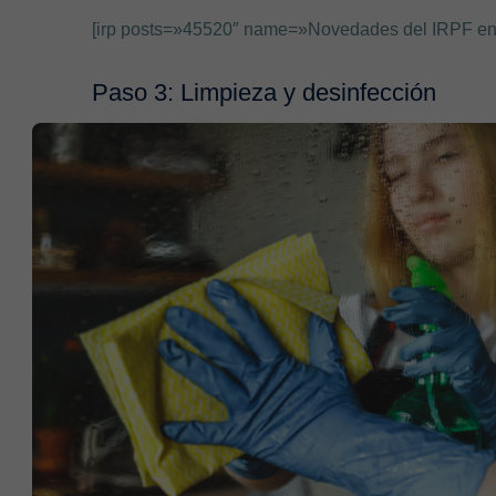
[irp posts=»45520″ name=»Novedades del IRPF en 
Paso 3: Limpieza y desinfección