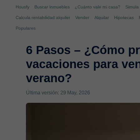
Housfy
Buscar inmuebles
¿Cuánto vale mi casa?
Simula 
Calcula rentabilidad alquiler
Vender
Alquilar
Hipotecas
Populares
6 Pasos – ¿Cómo pr
vacaciones para ve
verano?
Última versión: 29 May, 2026