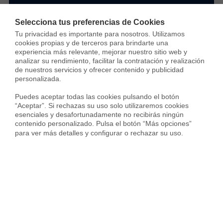
administrador de
Selecciona tus preferencias de Cookies
fincas?
Tu privacidad es importante para nosotros. Utilizamos 
cookies propias y de terceros para brindarte una 
experiencia más relevante, mejorar nuestro sitio web y 
Nosotros somos tu administrador de
analizar su rendimiento, facilitar la contratación y realización 
confianza, lo hacemos todo por
de nuestros servicios y ofrecer contenido y publicidad 
personalizada.

vuestra comunidad de vecinos
Puedes aceptar todas las cookies pulsando el botón 
“Aceptar”. Si rechazas su uso solo utilizaremos cookies 
esenciales y desafortunadamente no recibirás ningún 
MÁS INFORMACIÓN
contenido personalizado. Pulsa el botón “Más opciones” 
para ver más detalles y configurar o rechazar su uso.