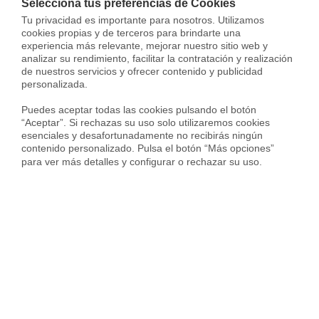
Sigue estos pasos para comprar
Selecciona tus preferencias de Cookies
Tu privacidad es importante para nosotros. Utilizamos 
una casa rápido
cookies propias y de terceros para brindarte una 
experiencia más relevante, mejorar nuestro sitio web y 
Ahora ya sabes lo
que se debe hacer para comprar
analizar su rendimiento, facilitar la contratación y realización 
de nuestros servicios y ofrecer contenido y publicidad 
casa
. Como hemos dicho, es muy importante seguirlos de
personalizada.

forma estricta a pesar del tiempo que conlleven. En caso
de querer comprar una casa lo antes posible, puedes
Puedes aceptar todas las cookies pulsando el botón 
“Aceptar”. Si rechazas su uso solo utilizaremos cookies 
contar con
nuestros expertos inmobiliarios para que
esenciales y desafortunadamente no recibirás ningún 
lleven toda la gestión
. Desde encontrar tu casa perfecta
contenido personalizado. Pulsa el botón “Más opciones” 
hasta realizar todos los trámites de la compraventa sin
para ver más detalles y configurar o rechazar su uso.
casi mover un dedo. Una opción tentadora…¿no?
Sergi Campos
Sergi Campos es General Manager de