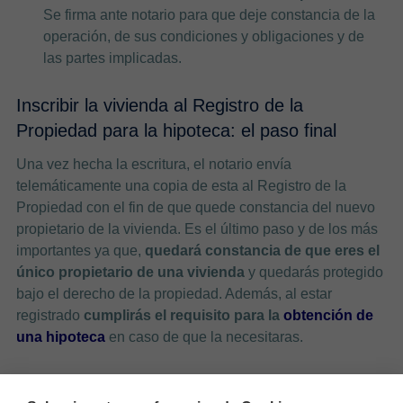
Se firma ante notario para que deje constancia de la
operación, de sus condiciones y obligaciones y de
las partes implicadas.
Inscribir la vivienda al Registro de la
Propiedad para la hipoteca: el paso final
Una vez hecha la escritura, el notario envía
telemáticamente una copia de esta al Registro de la
Propiedad con el fin de que quede constancia del nuevo
propietario de la vivienda. Es el último paso y de los más
importantes ya que,
quedará constancia de que eres el
único propietario de una vivienda
y quedarás protegido
bajo el derecho de la propiedad. Además, al estar
registrado
cumplirás el requisito para la
obtención de
una hipoteca
en caso de que la necesitaras.