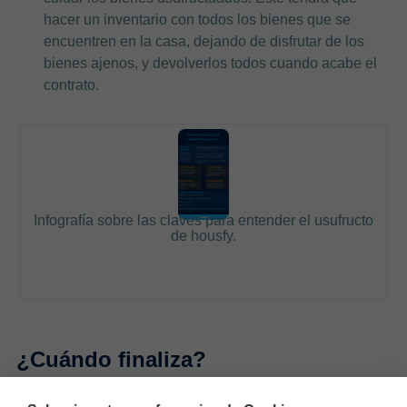
hacer un inventario con todos los bienes que se
encuentren en la casa, dejando de disfrutar de los
bienes ajenos, y devolverlos todos cuando acabe el
contrato.
Infografía sobre las claves para entender el usufructo
de housfy.
¿Cuándo finaliza?
El contrato puede finalizar por varios motivos, lo más