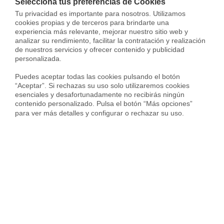
Selecciona tus preferencias de Cookies
común es por fallecimiento si es un contrato vitalicio o
Tu privacidad es importante para nosotros. Utilizamos 
porqué se termina el contrato si es temporal. Pero también
cookies propias y de terceros para brindarte una 
puede suceder cuando el usufructuario decide
renunciar
experiencia más relevante, mejorar nuestro sitio web y 
analizar su rendimiento, facilitar la contratación y realización 
a la herencia
o si se vende la vivienda.
de nuestros servicios y ofrecer contenido y publicidad 
personalizada.

[irp posts=»2664″ name=»¡Aprende todas las claves para
vender tu piso!»]
Puedes aceptar todas las cookies pulsando el botón 
“Aceptar”. Si rechazas su uso solo utilizaremos cookies 
esenciales y desafortunadamente no recibirás ningún 
Si eres el nudo propietario de la vivienda y quieres
contenido personalizado. Pulsa el botón “Más opciones” 
vender tu casa
, no dudes en ponerte en contacto con
para ver más detalles y configurar o rechazar su uso.
nuestros expertos en Housfy
.
Sergi Campos
Sergi Campos es General Manager de
Real Estate en Housfy y experto en