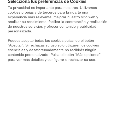
Selecciona tus preferencias de Cookies
fácil
, o puede que el administrador con el que se cuente
Tu privacidad es importante para nosotros. Utilizamos 
no acabe de ser de nuestro agrado
, pero para ambos
cookies propias y de terceros para brindarte una 
casos Housfy puede
ayudarte
.
experiencia más relevante, mejorar nuestro sitio web y 
analizar su rendimiento, facilitar la contratación y realización 
de nuestros servicios y ofrecer contenido y publicidad 
Contamos con un
servicio de
administración de fincas
personalizada.

con el que no tendrás que preocuparte por nada, ya que
contarás con el
acompañamiento íntegro de un gestor
Puedes aceptar todas las cookies pulsando el botón 
“Aceptar”. Si rechazas su uso solo utilizaremos cookies 
personal para que ningún propietario tengáis que
esenciales y desafortunadamente no recibirás ningún 
preocuparos por nada.
contenido personalizado. Pulsa el botón “Más opciones” 
para ver más detalles y configurar o rechazar su uso.
¿Necesitas un
administrador de
fincas?