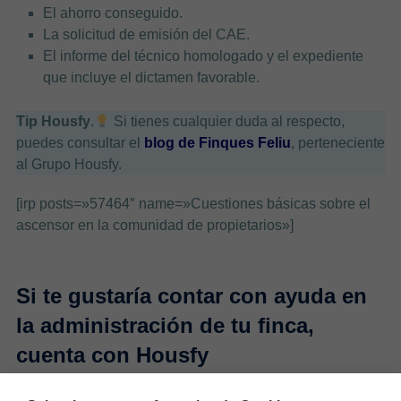
El ahorro conseguido.
La solicitud de emisión del CAE.
El informe del técnico homologado y el expediente
que incluye el dictamen favorable.
Tip Housfy
.
Si tienes cualquier duda al respecto,
puedes consultar el
blog de Finques Feliu
, perteneciente
al Grupo Housfy.
[irp posts=»57464″ name=»Cuestiones básicas sobre el
ascensor en la comunidad de propietarios»]
Si te gustaría contar con ayuda en
la administración de tu finca,
cuenta con Housfy
A veces
gestionar una comunidad de vecinos no es