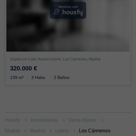
Vendida con
Dúplex en Calle Ramón Azorín, Los Cármenes, Madrid
320.000 €
139 m²
3 Habs.
2 Baños
Housfy
Inmobiliarias
Venta dúplex
Madrid
Madrid
Latina
Los Cármenes