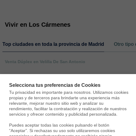
Vivir en Los Cármenes
Top ciudades en toda la provincia de Madrid
Otro tipo
Venta Dúplex en Velilla De San Antonio
Selecciona tus preferencias de Cookies
Tu privacidad es importante para nosotros. Utilizamos cookies 
propias y de terceros para brindarte una experiencia más 
relevante, mejorar nuestro sitio web y analizar su 
rendimiento, facilitar la contratación y realización de nuestros 
servicios y ofrecer contenido y publicidad personalizada.

Puedes aceptar todas las cookies pulsando el botón 
“Aceptar”. Si rechazas su uso solo utilizaremos cookies 
esenciales y desafortunadamente no recibirás ningún 