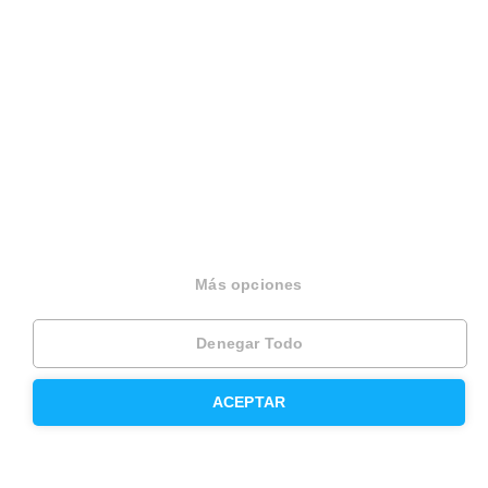
Sobre Housfy
Housfy Blog
Trabaja en Housfy
Trabaja como agente PRO
Press
Opiniones
Más opciones
Otros servicios
Denegar Todo
Inmobiliaria
ACEPTAR
Hipoteca fija
Hipoteca variable