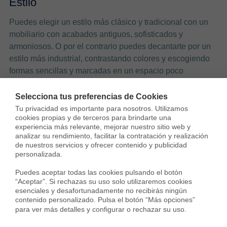
Estilo
Puedes elegir un estilo más clásico y tradicional con un
mobiliario con acabados antiguos, sofisticados y
armoniosos. O por el contrario puedes decantarte por un
estilo más industrial, contrastando colores y escogiendo
formas sencillas y marcadas en un espacio poco
recargado.
Selecciona tus preferencias de Cookies
Separar el lugar del aseo con el de la ducha y lavamanos
Tu privacidad es importante para nosotros. Utilizamos 
también es una gran opción. Puedes cambiar el estilo de
cookies propias y de terceros para brindarte una 
experiencia más relevante, mejorar nuestro sitio web y 
las paredes a diferentes texturas, usando papel de pared
analizar su rendimiento, facilitar la contratación y realización 
o otro material. Conseguirás un ambiente único y original.
de nuestros servicios y ofrecer contenido y publicidad 
personalizada.

[irp posts=»1544″ name=»Estilo industrial: 6 claves para
Puedes aceptar todas las cookies pulsando el botón 
conseguirlo»]
“Aceptar”. Si rechazas su uso solo utilizaremos cookies 
esenciales y desafortunadamente no recibirás ningún 
Las opciones para conseguir un baño moderno son
contenido personalizado. Pulsa el botón “Más opciones” 
para ver más detalles y configurar o rechazar su uso.
infinitas. Escoger una creativa y original puede que
resulte difícil pero debes elegir siempre la que más te