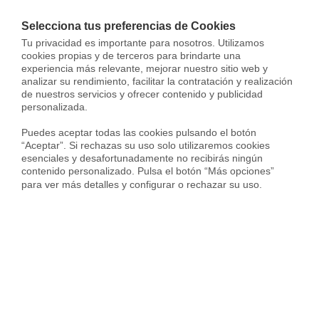
tu vivienda? Guía
Selecciona tus preferencias de Cookies
Tu privacidad es importante para nosotros. Utilizamos 
completa
cookies propias y de terceros para brindarte una 
experiencia más relevante, mejorar nuestro sitio web y 
analizar su rendimiento, facilitar la contratación y realización 
de nuestros servicios y ofrecer contenido y publicidad 
Vender piso
Última versión: 16 Jun, 2026
personalizada.

Puedes aceptar todas las cookies pulsando el botón 
“Aceptar”. Si rechazas su uso solo utilizaremos cookies 
esenciales y desafortunadamente no recibirás ningún 
contenido personalizado. Pulsa el botón “Más opciones” 
para ver más detalles y configurar o rechazar su uso.
¿Te ha surgido una posibilidad de vender un inmueble