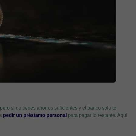
 pero si no tienes ahorros suficientes y el banco solo te
es
pedir un préstamo personal
para pagar lo restante. Aquí