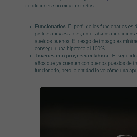
condiciones son muy concretos:
Funcionarios.
El perfil de los funcionarios es
perfiles muy estables, con trabajos indefinido
sueldos buenos. El riesgo de impago es mínimo 
conseguir una hipoteca al 100%.
Jóvenes con proyección laboral.
El segundo 
años que ya cuenten con buenos puestos de trab
funcionario, pero la entidad lo ve cómo una apu