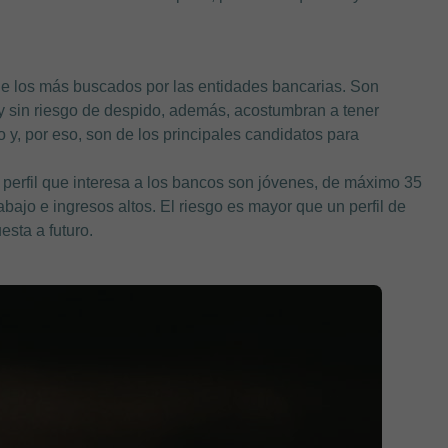
 de los más buscados por las entidades bancarias. Son
s y sin riesgo de despido, además, acostumbran a tener
y, por eso, son de los principales candidatos para
perfil que interesa a los bancos son jóvenes, de máximo 35
ajo e ingresos altos. El riesgo es mayor que un perfil de
esta a futuro.