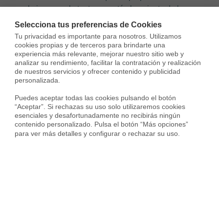
el piso y, por lo tanto, no esté al corriente de los
problemas y de las necesidades de sus vecinos.
Selecciona tus preferencias de Cookies
Tu privacidad es importante para nosotros. Utilizamos 
[irp posts=»2892″ name=»¿Hasta qué hora se puede
cookies propias y de terceros para brindarte una 
experiencia más relevante, mejorar nuestro sitio web y 
hacer ruido en casa?»]
analizar su rendimiento, facilitar la contratación y realización 
de nuestros servicios y ofrecer contenido y publicidad 
personalizada.

¿Cuánto tiempo ejerce el
Puedes aceptar todas las cookies pulsando el botón 
“Aceptar”. Si rechazas su uso solo utilizaremos cookies 
presidente de la comunidad de
esenciales y desafortunadamente no recibirás ningún 
contenido personalizado. Pulsa el botón “Más opciones” 
vecinos?
para ver más detalles y configurar o rechazar su uso.
Por norma general, una misma persona como presidente
tiene que estar al cargo
mínimo durante un año
. Ahora
bien, los estatutos o la Junta General de Propietarios
pueden acordar y aprobar otro plazo, tanto inferior como
superior. Por ejemplo en los casos en que un presidente
lleva muchos años ejerciendo el cargo, eso se debe a que
se ha presentado a la reelección o así lo han acordado