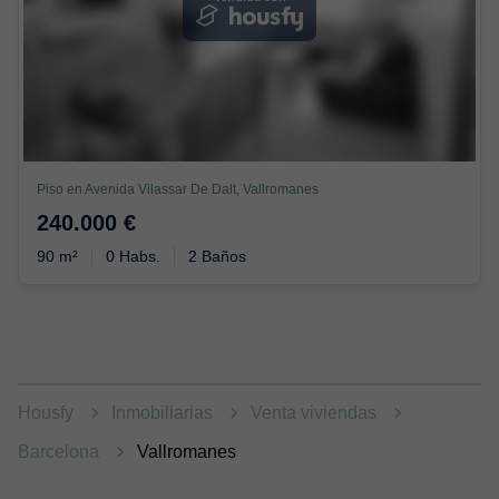
Piso en Avenida Vilassar De Dalt, Vallromanes
240.000 €
90 m²
0 Habs.
2 Baños
Housfy
Inmobiliarias
Venta viviendas
Barcelona
Vallromanes