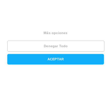
Press
Opiniones
Otros servicios
Más opciones
Denegar Todo
Inmobiliaria
Hipoteca fija
ACEPTAR
Hipoteca variable
Hipoteca mixta
Herencias
Divorcios
Administración de fincas