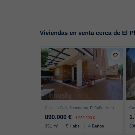
Viviendas en venta cerca de El P
Casa en Calle Somosierra, El Caño- Maracaibo, Las Rozas de Madrid
890.000 €
1
1.050.000 €
351 m²
5 Habs.
4 Baños
39