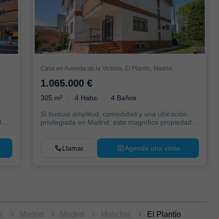
Casa en Avenida de la Victoria, El Plantío, Madrid
1.065.000 €
305 m²
4 Habs.
4 Baños
Si buscas amplitud, comodidad y una ubicación
de
privilegiada en Madrid, esta magnífica propiedad
de 30...
Llamar
Agenda una visita
as
Madrid
Madrid
Moncloa
El Plantío