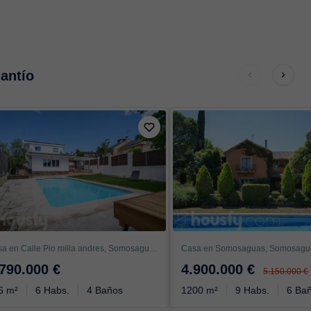
lantío
Casa en Calle Pio milla andres, Somosaguas, Pozuelo de Alarcón
.790.000 €
4.900.000 €
5.150.000 €
6 m²
6 Habs.
4 Baños
1200 m²
9 Habs.
6 Ba