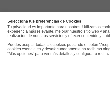
Selecciona tus preferencias de Cookies
Tu privacidad es importante para nosotros. Utilizamos cooki
experiencia más relevante, mejorar nuestro sitio web y analiz
realización de nuestros servicios y ofrecer contenido y publ
Puedes aceptar todas las cookies pulsando el botón “Acepta
cookies esenciales y desafortunadamente no recibirás ning
“Más opciones” para ver más detalles y configurar o rechaz
Sobre Housfy
Otros s
Housfy Blog
Inmobiliari
Trabaja en Housfy
Hipoteca fi