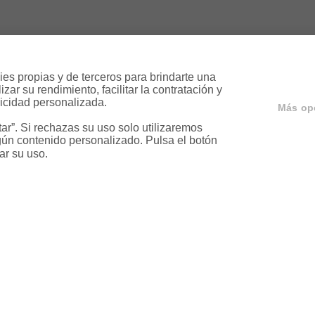
es propias y de terceros para brindarte una 
ar su rendimiento, facilitar la contratación y 
icidad personalizada.

Más op
r”. Si rechazas su uso solo utilizaremos 
ún contenido personalizado. Pulsa el botón 
ar su uso.
ervicios
Servicios en tu ciud
a
Vende tu piso en Barcelona
ja
Vende tu piso en Madrid