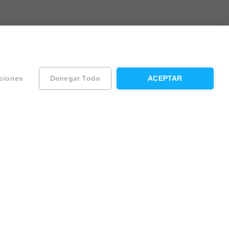
ciones
Denegar Todo
ACEPTAR
ad
Contacta con Housfy
Atención al cliente
Sugerencias y reclamaciones