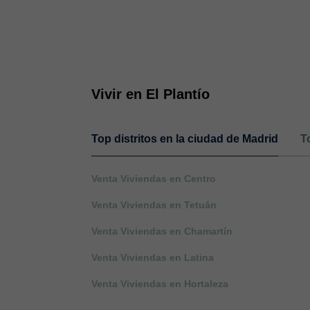
Vivir en El Plantío
Top distritos en la ciudad de Madrid
T
Venta Viviendas en Centro
Venta Viviendas en Tetuán
Venta Viviendas en Chamartín
Venta Viviendas en Latina
Venta Viviendas en Hortaleza