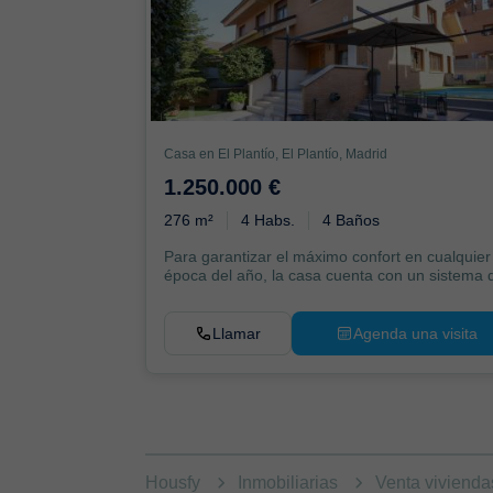
Casa en El Plantío, El Plantío, Madrid
1.250.000 €
276 m²
4 Habs.
4 Baños
Para garantizar el máximo confort en cualquier
época del año, la casa cuenta con un sistema 
aire ...
Llamar
Agenda una visita
Housfy
Inmobiliarias
Venta viviend