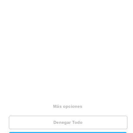
Hipoteca fija
Hipoteca variable
Hipoteca mixta
Herencias
Divorcios
Administración de fincas
Modelos de contrato de alquiler
Seguros
Servicios en tu ciudad
Más opciones
Vende tu piso en Barcelona
Denegar Todo
Vende tu piso en Madrid