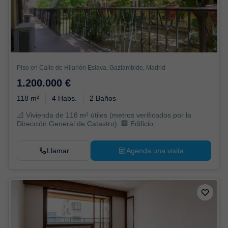
Piso en Calle de Hilarión Eslava, Gaztambide, Madrid
1.200.000 €
118 m²
4 Habs.
2 Baños
📐 Vivienda de 118 m² útiles (metros verificados por la
Dirección General de Catastro). 🏢 Edificio...
Llamar
Agenda una visita