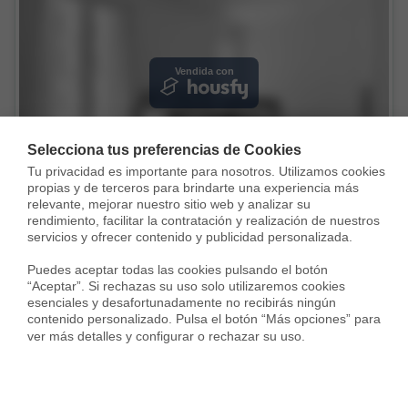
Vendida con
Selecciona tus preferencias de Cookies
Tu privacidad es importante para nosotros. Utilizamos cookies 
propias y de terceros para brindarte una experiencia más 
relevante, mejorar nuestro sitio web y analizar su 
rendimiento, facilitar la contratación y realización de nuestros 
Piso en Calle del Cardenal Cisneros, Trafalgar, Madrid
servicios y ofrecer contenido y publicidad personalizada.

595.000 €
Puedes aceptar todas las cookies pulsando el botón 
86 m²
2 Habs.
2 Baños
“Aceptar”. Si rechazas su uso solo utilizaremos cookies 
esenciales y desafortunadamente no recibirás ningún 
contenido personalizado. Pulsa el botón “Más opciones” para 
ver más detalles y configurar o rechazar su uso.