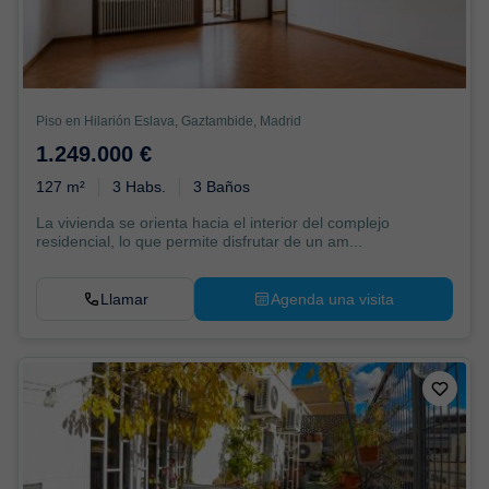
Piso en Hilarión Eslava, Gaztambide, Madrid
1.249.000 €
127 m²
3 Habs.
3 Baños
La vivienda se orienta hacia el interior del complejo
residencial, lo que permite disfrutar de un am...
Llamar
Agenda una visita