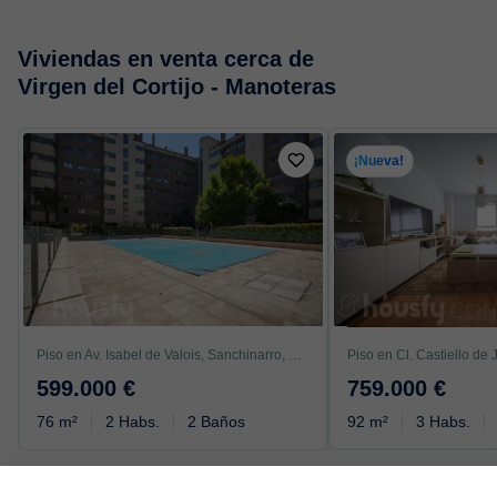
Viviendas en venta cerca de
Virgen del Cortijo - Manoteras
¡Nueva!
Piso en Av. Isabel de Valois, Sanchinarro, Madrid
599.000 €
759.000 €
76 m²
2 Habs.
2 Baños
92 m²
3 Habs.