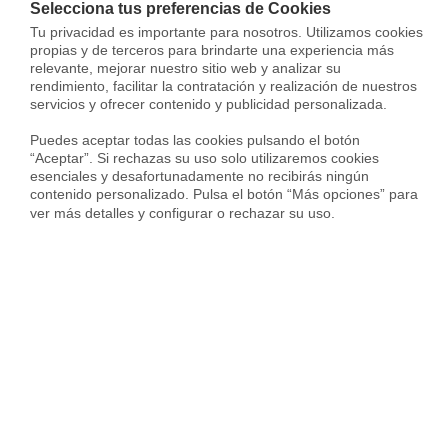
Selecciona tus preferencias de Cookies
Tu privacidad es importante para nosotros. Utilizamos cookies 
Vivir en Virgen del Cortijo - Manoteras
propias y de terceros para brindarte una experiencia más 
relevante, mejorar nuestro sitio web y analizar su 
rendimiento, facilitar la contratación y realización de nuestros 
servicios y ofrecer contenido y publicidad personalizada.

Top distritos en la ciudad de Madrid
Top ciudades en t
Puedes aceptar todas las cookies pulsando el botón 
“Aceptar”. Si rechazas su uso solo utilizaremos cookies 
Venta Viviendas en Centro
esenciales y desafortunadamente no recibirás ningún 
contenido personalizado. Pulsa el botón “Más opciones” para 
Venta Viviendas en Chamberí
ver más detalles y configurar o rechazar su uso.
Venta Viviendas en Tetuán
Venta Viviendas en Carabanchel
Venta Viviendas en Chamartín
Venta Viviendas en Puente De Vallecas
Venta Viviendas en Latina
Venta Viviendas en Fuencarral