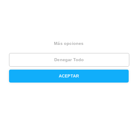
Otros servicios
Inmobiliaria
Hipoteca fija
Más opciones
Hipoteca variable
Denegar Todo
Hipoteca mixta
Herencias
ACEPTAR
Divorcios
Administración de fincas
Modelos de contrato de alquiler
Seguros