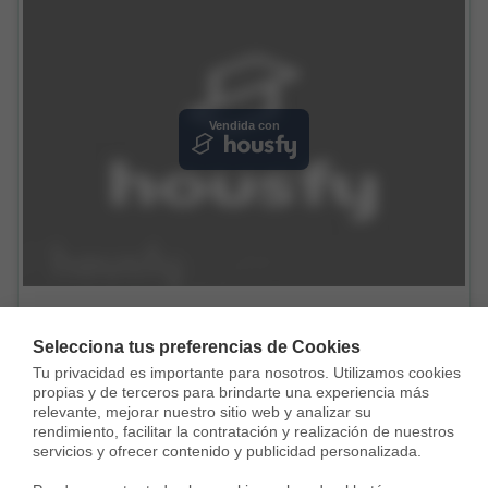
Vendida con
Piso en Calle Aliseda, Puerta Bonita, Madrid
119.900 €
Selecciona tus preferencias de Cookies
Tu privacidad es importante para nosotros. Utilizamos cookies 
53 m²
3 Habs.
1 Baño
propias y de terceros para brindarte una experiencia más 
relevante, mejorar nuestro sitio web y analizar su 
rendimiento, facilitar la contratación y realización de nuestros 
servicios y ofrecer contenido y publicidad personalizada.
