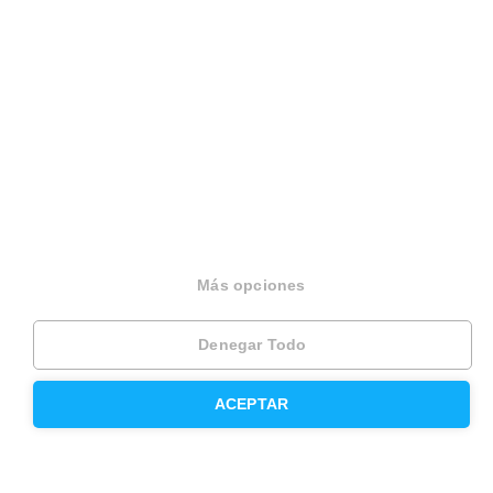
Divorcios
Administración de fincas
Modelos de contrato de alquiler
Seguros
Servicios en tu ciudad
Más opciones
Vende tu piso en Barcelona
Vende tu piso en Madrid
Denegar Todo
Alquila tu vivienda en Barcelona
ACEPTAR
Alquila tu vivienda en Madrid
Compra un piso en Barcelona