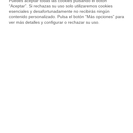
Puedes aceptar todas las cookies pulsando el botón 
“Aceptar”. Si rechazas su uso solo utilizaremos cookies 
esenciales y desafortunadamente no recibirás ningún 
contenido personalizado. Pulsa el botón “Más opciones” para 
ver más detalles y configurar o rechazar su uso.
Vendida con
Piso en Calle del Datil, Puerta Bonita, Madrid
230.000 €
113 m²
0 Habs.
1 Baño