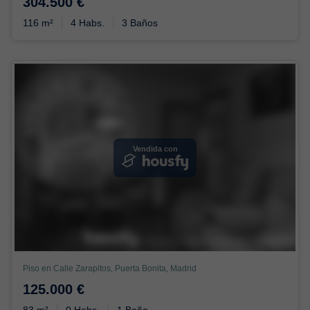
304.500 €
116 m²
4 Habs.
3 Baños
Vendida con
Piso en Calle Zarapitos, Puerta Bonita, Madrid
125.000 €
83 m²
0 Habs.
1 Baño