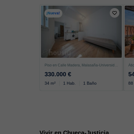
¡Nueva!
Piso en Calle Madera, Malasaña-Universidad, Madrid
330.000 €
5
34 m²
1 Hab.
1 Baño
88
Vivir en Chueca-Justicia