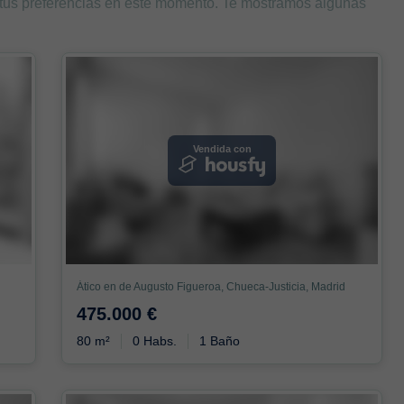
 tus preferencias en este momento. Te mostramos algunas
Vendida con
Ático en de Augusto Figueroa, Chueca-Justicia, Madrid
475.000 €
80 m²
0 Habs.
1 Baño