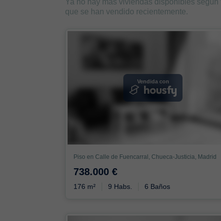
Ya no hay más viviendas disponibles según
que se han vendido recientemente.
Vendida con
Piso en Calle de Fuencarral, Chueca-Justicia, Madrid
738.000 €
176 m²
9 Habs.
6 Baños