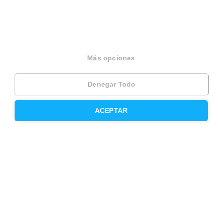
Otros servicios
Más opciones
Inmobiliaria
Hipoteca fija
Denegar Todo
Hipoteca variable
ACEPTAR
Hipoteca mixta
Herencias
Divorcios
Administración de fincas
Modelos de contrato de alquiler
Seguros