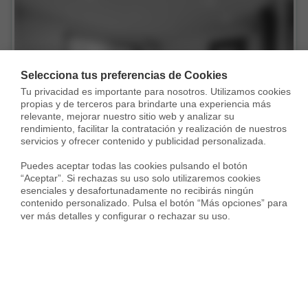
Vendida con
Selecciona tus preferencias de Cookies
Tu privacidad es importante para nosotros. Utilizamos cookies 
propias y de terceros para brindarte una experiencia más 
relevante, mejorar nuestro sitio web y analizar su 
rendimiento, facilitar la contratación y realización de nuestros 
servicios y ofrecer contenido y publicidad personalizada.

Puedes aceptar todas las cookies pulsando el botón 
“Aceptar”. Si rechazas su uso solo utilizaremos cookies 
Piso en Passeig de Valldaura, La Guineueta, Barcelona
esenciales y desafortunadamente no recibirás ningún 
250.000 €
contenido personalizado. Pulsa el botón “Más opciones” para 
ver más detalles y configurar o rechazar su uso.
79 m²
4 Habs.
1 Baño