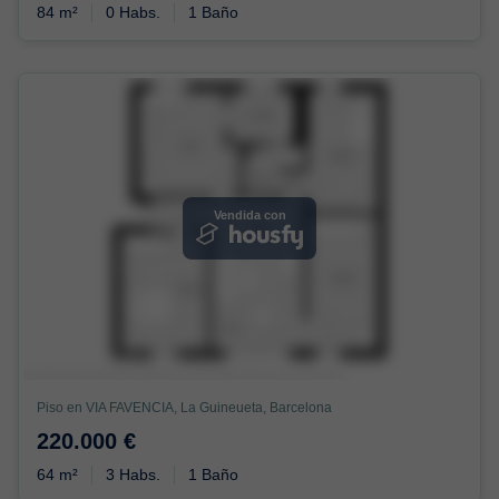
84 m²
0 Habs.
1 Baño
Vendida con
Piso en VIA FAVENCIA, La Guineueta, Barcelona
220.000 €
64 m²
3 Habs.
1 Baño