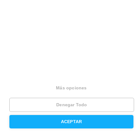
Administración de fincas
Modelos de contrato de alquiler
Seguros
Servicios en tu ciudad
Vende tu piso en Barcelona
Vende tu piso en Madrid
Más opciones
Alquila tu vivienda en Barcelona
Denegar Todo
Alquila tu vivienda en Madrid
Compra un piso en Barcelona
ACEPTAR
Compra un piso en Madrid