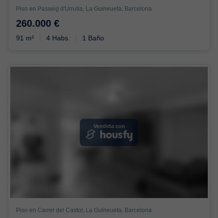
Piso en Passeig d'Urrutia, La Guineueta, Barcelona
260.000 €
91 m²
4 Habs.
1 Baño
Vendida con
Piso en Carrer del Castor, La Guineueta, Barcelona