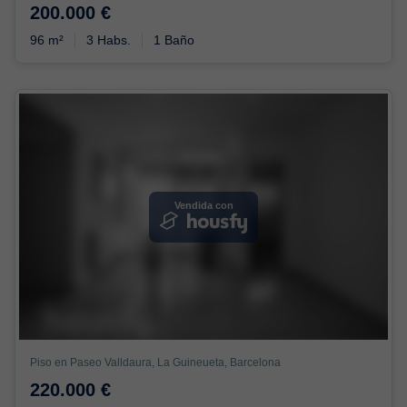
200.000 €
96 m²
3 Habs.
1 Baño
Vendida con
Piso en Paseo Valldaura, La Guineueta, Barcelona
220.000 €