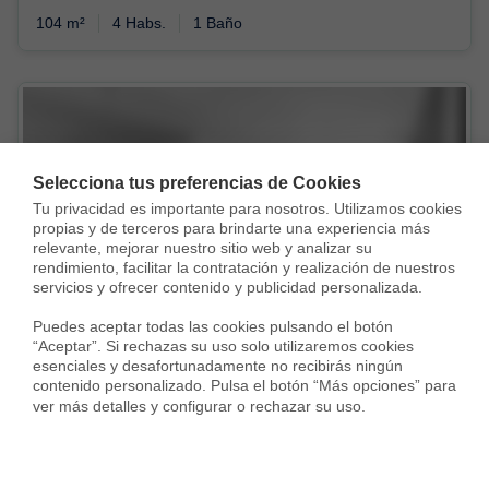
104 m²
4 Habs.
1 Baño
Selecciona tus preferencias de Cookies
Tu privacidad es importante para nosotros. Utilizamos cookies 
Vendida con
propias y de terceros para brindarte una experiencia más 
relevante, mejorar nuestro sitio web y analizar su 
rendimiento, facilitar la contratación y realización de nuestros 
servicios y ofrecer contenido y publicidad personalizada.

Puedes aceptar todas las cookies pulsando el botón 
“Aceptar”. Si rechazas su uso solo utilizaremos cookies 
esenciales y desafortunadamente no recibirás ningún 
contenido personalizado. Pulsa el botón “Más opciones” para 
ver más detalles y configurar o rechazar su uso.
Piso en Gran Via de les Corts Catalanes, Sant Martí de Provençals, Barcelona
330.000 €
83 m²
4 Habs.
2 Baños