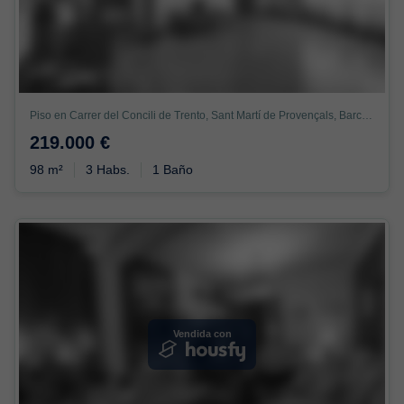
Piso en Carrer del Concili de Trento, Sant Martí de Provençals, Barcelona
219.000 €
98 m²
3 Habs.
1 Baño
Vendida con