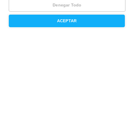
Vende tu piso en Barcelona
Denegar Todo
Vende tu piso en Madrid
ACEPTAR
Alquila tu vivienda en Barcelona
Alquila tu vivienda en Madrid
Compra un piso en Barcelona
Compra un piso en Madrid
Precio de la vivienda en Barcelona
Precio de la vivienda en Madrid
Valoración presencial de tu piso
Contacta con Housfy
Atención al cliente