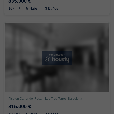
835.000 €
167 m²
5 Habs.
3 Baños
Vendida con
Piso en Carrer del Rosari, Les Tres Torres, Barcelona
815.000 €
150 m²
5 Habs.
4 Baños