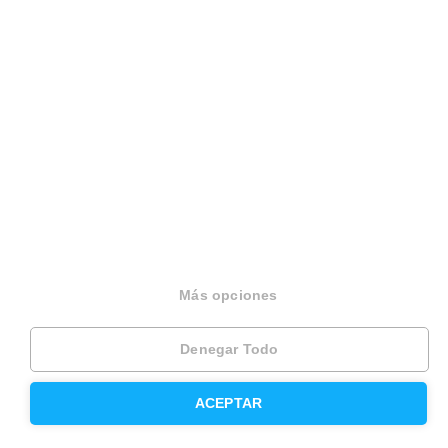
Herencias
Divorcios
Administración de fincas
Modelos de contrato de alquiler
Seguros
Servicios en tu ciudad
Más opciones
Vende tu piso en Barcelona
Vende tu piso en Madrid
Denegar Todo
Alquila tu vivienda en Barcelona
ACEPTAR
Alquila tu vivienda en Madrid