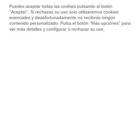
Puedes aceptar todas las cookies pulsando el botón 
“Aceptar”. Si rechazas su uso solo utilizaremos cookies 
esenciales y desafortunadamente no recibirás ningún 
contenido personalizado. Pulsa el botón “Más opciones” para 
Vendida con
ver más detalles y configurar o rechazar su uso.
Piso en Calle Bori I Fontesta, Les Tres Torres, Barcelona
610.000 €
104 m²
0 Habs.
2 Baños