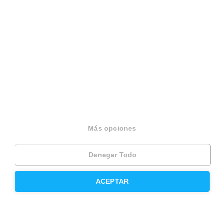
Sobre Housfy
Housfy Blog
Trabaja en Housfy
Trabaja como agente PRO
Press
Opiniones
Más opciones
Otros servicios
Denegar Todo
Inmobiliaria
ACEPTAR
Hipoteca fija
Hipoteca variable