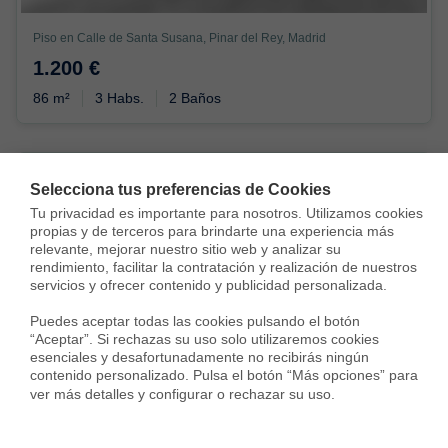
Piso en Calle de Santa Susana, Pinar del Rey, Madrid
1.200 €
86 m²
3 Habs.
2 Baños
Selecciona tus preferencias de Cookies
Tu privacidad es importante para nosotros. Utilizamos cookies 
propias y de terceros para brindarte una experiencia más 
relevante, mejorar nuestro sitio web y analizar su 
rendimiento, facilitar la contratación y realización de nuestros 
Alquilada con
servicios y ofrecer contenido y publicidad personalizada.

Puedes aceptar todas las cookies pulsando el botón 
“Aceptar”. Si rechazas su uso solo utilizaremos cookies 
esenciales y desafortunadamente no recibirás ningún 
contenido personalizado. Pulsa el botón “Más opciones” para 
ver más detalles y configurar o rechazar su uso.