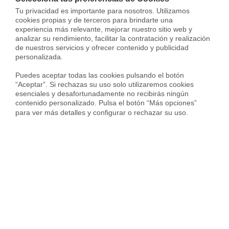
profesionales de reformas
Tu privacidad es importante para nosotros. Utilizamos 
cookies propias y de terceros para brindarte una 
experiencia más relevante, mejorar nuestro sitio web y 
analizar su rendimiento, facilitar la contratación y realización 
de nuestros servicios y ofrecer contenido y publicidad 
personalizada.

Puedes aceptar todas las cookies pulsando el botón 
“Aceptar”. Si rechazas su uso solo utilizaremos cookies 
esenciales y desafortunadamente no recibirás ningún 
contenido personalizado. Pulsa el botón “Más opciones” 
para ver más detalles y configurar o rechazar su uso.
Aleix Pagès
Aleix Pagès es General Manager de
Property Management en Housfy y
cuenta con una sólida trayectoria en la
gestión patrimonial, operaciones
urbanas y optimización de activos inmobiliarios.
Especializado en la administración integral de
propiedades y en la mejora de la eficiencia operativa,