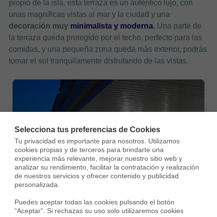
propio de la isla, esta terraza es un auténtico lujo, con
unas magníficas vistas al mar y la ciudad y una
decoración muy
minimalista y moderna
.
Una parte de
la terraza queda protegido por el techo, perfecto para las
comidas, y una pequeña zona queda más exterior, podrás
tomar el sol tranquilamente disfrutando de las vistas.
Selecciona tus preferencias de Cookies
Tu privacidad es importante para nosotros. Utilizamos 
cookies propias y de terceros para brindarte una 
experiencia más relevante, mejorar nuestro sitio web y 
analizar su rendimiento, facilitar la contratación y realización 
de nuestros servicios y ofrecer contenido y publicidad 
personalizada.

Puedes aceptar todas las cookies pulsando el botón 
Ático con terraza en talamanca
“Aceptar”. Si rechazas su uso solo utilizaremos cookies 