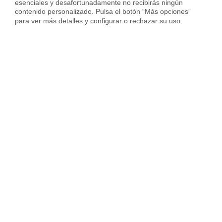
esenciales y desafortunadamente no recibirás ningún 
contenido personalizado. Pulsa el botón “Más opciones” 
para ver más detalles y configurar o rechazar su uso.
[irp posts=»3357″ name=»7 tips para decorar tu terraza»]
Sin duda alguna son
5 opciones de lujo para este
verano
, espléndidas terrazas con las que podrás disfrutar
y desconectar en tus ratos libres. Así que ya sabes, si
estás buscando una
casa con terraza
tan espectacular
como algunas de estas no dudes en contactar con
nosotros y nuestros expertos te aconsejarán de cuál es la
mejor vivienda para ti.
Housfy
Nacimos en 2017 con un propósito claro: