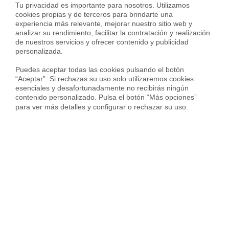
Tu privacidad es importante para nosotros. Utilizamos 
cookies propias y de terceros para brindarte una 
Encuentra la mejor
experiencia más relevante, mejorar nuestro sitio web y 
analizar su rendimiento, facilitar la contratación y realización 
de nuestros servicios y ofrecer contenido y publicidad 
hipoteca posible para ti
personalizada.

Puedes aceptar todas las cookies pulsando el botón 
Ir de banco en banco es del
“Aceptar”. Si rechazas su uso solo utilizaremos cookies 
pasado
esenciales y desafortunadamente no recibirás ningún 
contenido personalizado. Pulsa el botón “Más opciones” 
para ver más detalles y configurar o rechazar su uso.
INFÓRMATE GRATIS
Joan Balasch