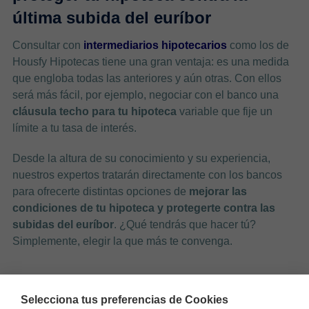
última subida del euríbor
Consultar con
intermediarios hipotecarios
como los de
Housfy Hipotecas tiene una gran ventaja: es una medida
que engloba todas las anteriores y aún otras. Con ellos
será más fácil, por ejemplo, negociar con el banco una
cláusula techo para tu hipoteca
variable que fije un
límite a tu tasa de interés.
Desde la altura de su conocimiento y su experiencia,
nuestros expertos tratarán directamente con los bancos
para ofrecerte distintas opciones de
mejorar las
condiciones de tu hipoteca y protegerte contra las
subidas del euríbor
. ¿Qué tendrás que hacer tú?
Simplemente, elegir la que más te convenga.
Selecciona tus preferencias de Cookies