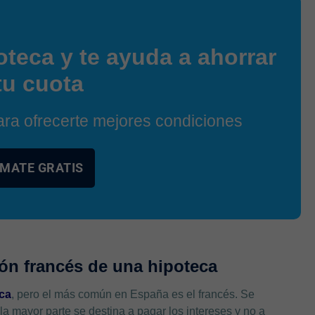
oteca y te ayuda a ahorrar
tu cuota
a ofrecerte mejores condiciones
MATE GRATIS
ión francés de una hipoteca
eca
, pero el más común en España es el francés. Se
la mayor parte se destina a pagar los intereses y no a