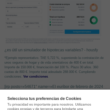
¿es útil un simulador de hipotecas variables? - housfy
*Ejemplo representativo. TAE 5,722 %, suponiendo la contratación de
unos seguros de hogar y de vida orientativos de 400 € en total.
Importe de 150.000 €, financiación del 100 %. Plazo 30 años. 360
cuotas de
800 €. Importe total adeudado 288.000 €. Cumpliendo
condiciones.
Ver condiciones
.
[irp posts=»54671″ name=»El euríbor de febrero de 2024
trae buenas y malas noticias»]
Selecciona tus preferencias de Cookies
Tu privacidad es importante para nosotros. Utilizamos 
cookies propias y de terceros para brindarte una 