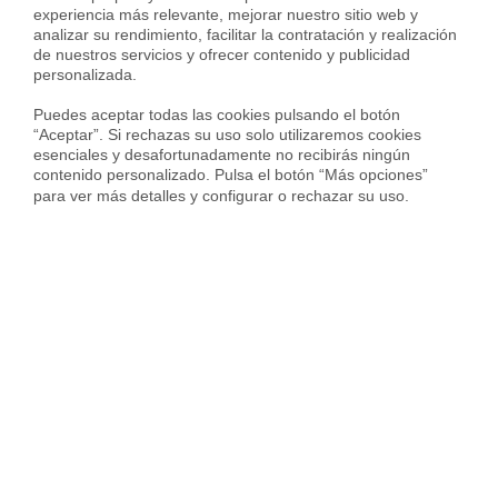
¿Te ha convencido? Solicita tu
experiencia más relevante, mejorar nuestro sitio web y 
analizar su rendimiento, facilitar la contratación y realización 
hipoteca variable con Housfy
de nuestros servicios y ofrecer contenido y publicidad 
personalizada.

Respondiendo a la pregunta principal del artículo,
sí, es
Puedes aceptar todas las cookies pulsando el botón 
útil un simulador de hipotecas variables
. Si después de
“Aceptar”. Si rechazas su uso solo utilizaremos cookies 
leer el artículo, tú también lo crees y te interesan los
esenciales y desafortunadamente no recibirás ningún 
resultados que ves con el nuestro,
no dudes en
contenido personalizado. Pulsa el botón “Más opciones” 
para ver más detalles y configurar o rechazar su uso.
contactarnos
. Nuestros
brókers hipotecarios
negociarán con los bancos
para conseguir la
mejor
hipoteca para ti
.
Calcula tu hipoteca
online y gratis