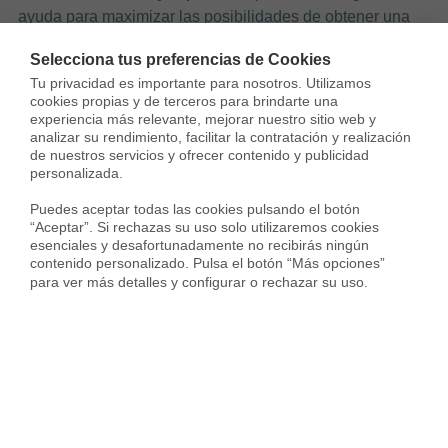
ayuda para maximizar las posibilidades de obtener una
hipoteca al 100%.
Selecciona tus preferencias de Cookies
Tu privacidad es importante para nosotros. Utilizamos 
cookies propias y de terceros para brindarte una 
experiencia más relevante, mejorar nuestro sitio web y 
analizar su rendimiento, facilitar la contratación y realización 
de nuestros servicios y ofrecer contenido y publicidad 
personalizada.

Puedes aceptar todas las cookies pulsando el botón 
“Aceptar”. Si rechazas su uso solo utilizaremos cookies 
esenciales y desafortunadamente no recibirás ningún 
contenido personalizado. Pulsa el botón “Más opciones” 
para ver más detalles y configurar o rechazar su uso.
Estos expertos tienen conocimientos actualizados sobre
el mercado inmobiliario y pueden proporcionar
orientación personalizada
para cada caso. Con su
asesoramiento, los compradores pueden abordar los
desafíos financieros y explorar diferentes alternativas para
obtener una financiación completa.