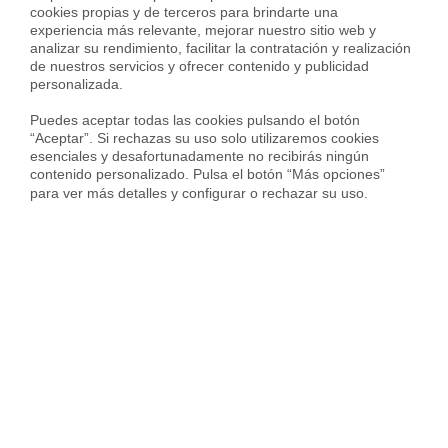
Bienes muebles y electrodomésticos:
Puedes
cookies propias y de terceros para brindarte una 
declarar tanto mobiliario como electrodomésticos del
experiencia más relevante, mejorar nuestro sitio web y 
analizar su rendimiento, facilitar la contratación y realización 
inventario que estén en la vivienda de alquiler.
de nuestros servicios y ofrecer contenido y publicidad 
Gastos de comunidad y suministros:
Esto solo
personalizada.

será deducible si es el arrendador el que lo paga, en
Puedes aceptar todas las cookies pulsando el botón 
caso de ser el inquilino, no podrías deducirlo de tu
“Aceptar”. Si rechazas su uso solo utilizaremos cookies 
renta.
esenciales y desafortunadamente no recibirás ningún 
contenido personalizado. Pulsa el botón “Más opciones” 
para ver más detalles y configurar o rechazar su uso.
a