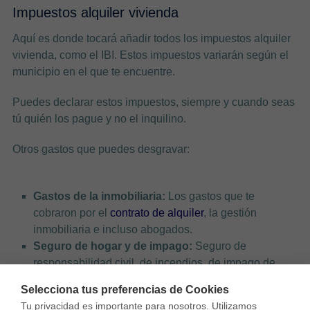
Impuestos alquiler vivienda
Aquí es donde tocará añadir todos los impuestos alquiler
vivienda, como el IBI. Estos impuestos variarán según el
municipio en el que te encuentre.
Puedes declarar estos impuestos, siempre y cuando seas
tú quién los pague y no el inquilino.
Otros gastos que puedes desgravar:
Gastos de la inmobiliaria:
Los gastos que te
cobraron por el
contrato de alquiler
, la gestión
inmobiliaria e incluso abogados.
Seguro de hogar y de impago:
Seguro de
responsabilidad civil, de incendios, de impago de
alquiler. Aquí puedes declarar los seguros que tengas
Selecciona tus preferencias de Cookies
destinados a la vivienda en alquiler.
Tu privacidad es importante para nosotros. Utilizamos 