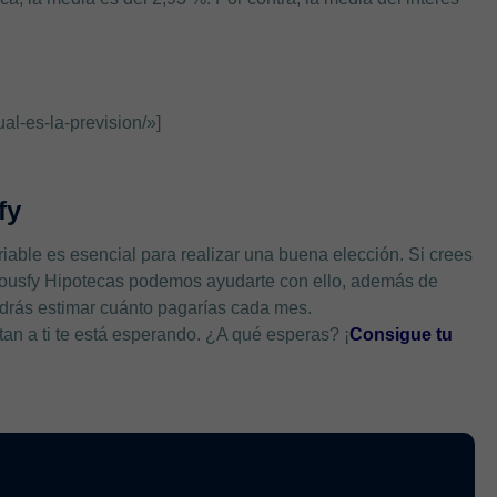
l-es-la-prevision/»]
fy
riable es esencial para realizar una buena elección. Si crees
 Housfy Hipotecas podemos ayudarte con ello, además de
podrás estimar cuánto pagarías cada mes.
an a ti te está esperando. ¿A qué esperas? ¡
Consigue tu