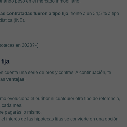
 ganando peso en el mercado inmobiliario.
as contratadas fueron a tipo fijo
, frente a un 34,5 % a tipo
ística (INE).
potecas en 2023?»]
fija
en cuenta una serie de pros y contras. A continuación, te
las
ventajas
:
o evoluciona el euríbor ni cualquier otro tipo de referencia,
s cada mes.
re pagarás lo mismo.
 el interés de las hipotecas fijas se convierte en una opción