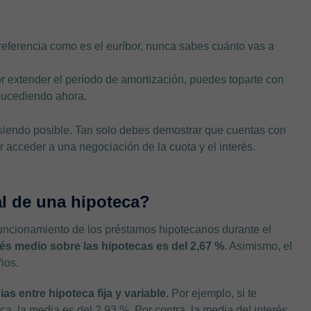
referencia como es el euríbor, nunca sabes cuánto vas a
r extender el período de amortización, puedes toparte con
sucediendo ahora.
siendo posible. Tan solo debes demostrar que cuentas con
r acceder a una negociación de la cuota y el interés.
al de una hipoteca?
 funcionamiento de los préstamos hipotecarios durante el
rés medio sobre las hipotecas es del 2,67 %
. Asimismo, el
ños.
ias entre hipoteca fija y variable
. Por ejemplo, si te
eca, la media es del 2,93 %. Por contra, la media del interés