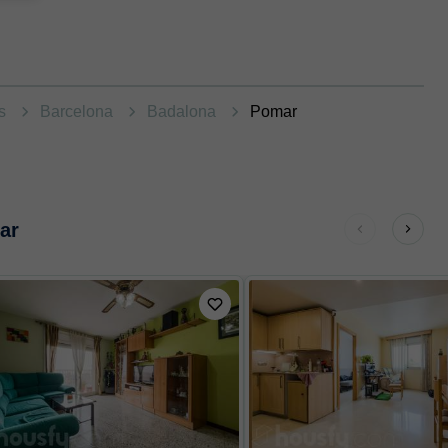
as
Barcelona
Badalona
Pomar
ar