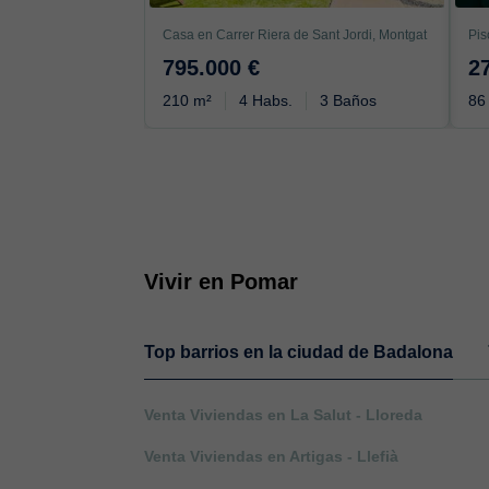
Casa en Carrer Riera de Sant Jordi, Montgat
795.000 €
2
210 m²
4 Habs.
3 Baños
86
Vivir en Pomar
Top barrios en la ciudad de Badalona
Venta Viviendas en La Salut - Lloreda
Venta Viviendas en Artigas - Llefià