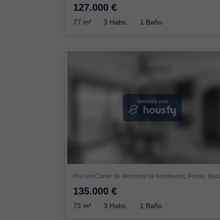
127.000 €
77 m²
3 Habs.
1 Baño
Vendida con
135.000 €
73 m²
3 Habs.
1 Baño