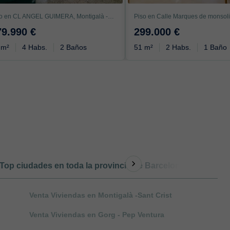
Piso en CL ANGEL GUIMERA, Montigalà -Sant Crist, Badalona
Piso en Calle Marques de monsoli
79.990 €
299.000 €
 m²
4 Habs.
2 Baños
51 m²
2 Habs.
1 Baño
Top ciudades en toda la provincia de Barcelona
Otro ti
Venta Viviendas en Montigalà -Sant Crist
Venta Viviendas en Gorg - Pep Ventura