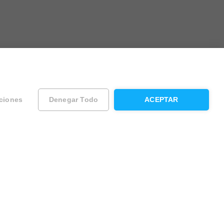
ciones
Denegar Todo
ACEPTAR
ad
Contacta con Housfy
Atención al cliente