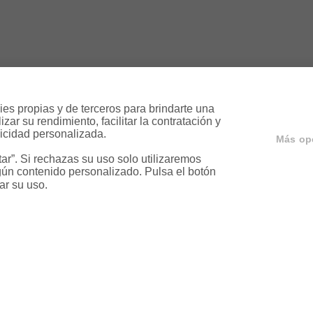
es propias y de terceros para brindarte una 
ar su rendimiento, facilitar la contratación y 
icidad personalizada.

Más op
r”. Si rechazas su uso solo utilizaremos 
ún contenido personalizado. Pulsa el botón 
ar su uso.
ervicios
Servicios en tu ciud
a
Vende tu piso en Barcelona