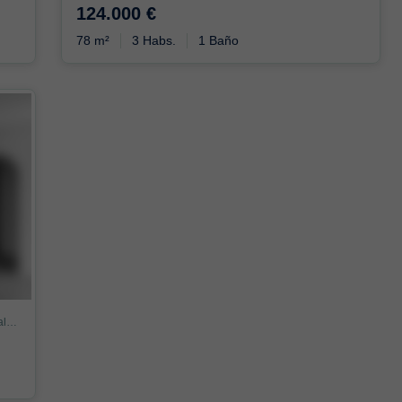
124.000 €
78 m²
3 Habs.
1 Baño
Piso en Carrer de Monistrol de Montserrat, Pomar, Badalona