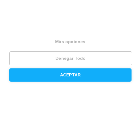
Press
Opiniones
Otros servicios
Más opciones
Denegar Todo
Inmobiliaria
Hipoteca fija
ACEPTAR
Hipoteca variable
Hipoteca mixta
Herencias
Divorcios
Administración de fincas