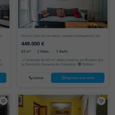
id
Piso en Calle del Ave María, Lavapiés-Embajadores, Madrid
449.000 €
63 m²
2 Habs.
1 Baño
e
📐 Vivienda de 63 m² útiles (metros verificados por
ina
la Dirección General de Catastro). 🏢 Edificio ...
Llamar
Agenda una visita