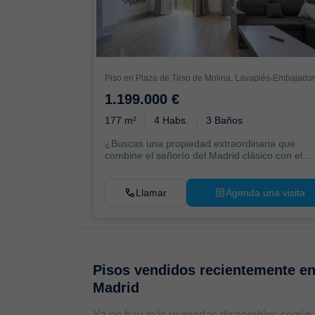
1.199.000 €
177 m²
4 Habs.
3 Baños
¿Buscas una propiedad extraordinaria que
combine el señorío del Madrid clásico con el
confort de una...
Llamar
Agenda una visita
Pisos vendidos recientemente e
Madrid
Ya no hay más viviendas disponibles según