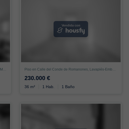
Vendida con
Piso en Calle del Doctor Piga, Lavapiés-Embajadores, Madrid
Piso en Calle del Conde de Romanones, Lavapiés-Embajadores, Madrid
230.000 €
36 m²
1 Hab.
1 Baño