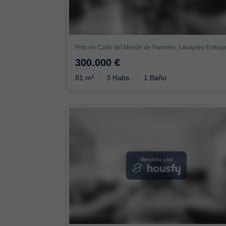
300.000 €
81 m²
3 Habs.
1 Baño
Vendida con