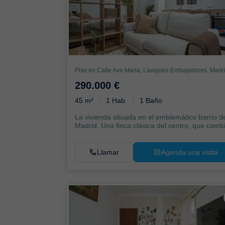
Piso en Calle Ave Maria, Lavapiés-Embajadores, Madr
290.000 €
45 m²
1 Hab.
1 Baño
La vivienda situada en el emblemático barrio d
Madrid. Una finca clásica del centro, que comb
un...
Llamar
Agenda una visita