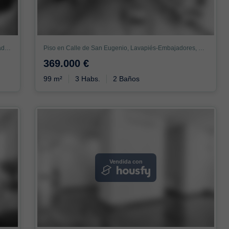
Piso en Calle del Mesón de Paredes, Lavapiés-Embajadores, Madrid
Piso en Calle de San Eugenio, Lavapiés-Embajadores, Madrid
369.000 €
99 m²
3 Habs.
2 Baños
Vendida con