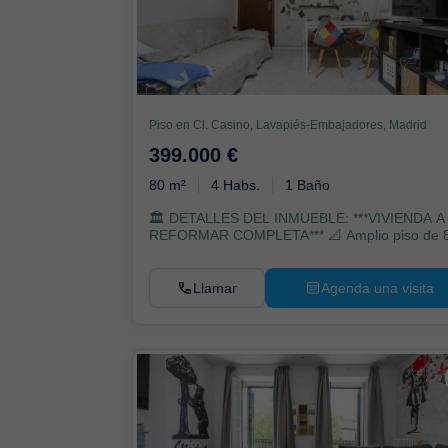
Piso en Cl. Casino, Lavapiés-Embajadores, Madrid
399.000 €
80 m²
4 Habs.
1 Baño
🏛️ DETALLES DEL INMUEBLE: ***VIVIENDA A
REFORMAR COMPLETA*** 📐 Amplio piso de 
m² (metros verif...
Llamar
Agenda una visita