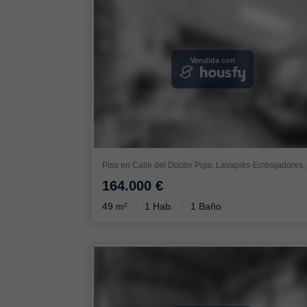
Vendida con
164.000 €
49 m²
1 Hab.
1 Baño