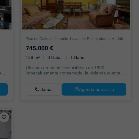
Piso en Calle de Juanelo, Lavapiés-Embajadores, Madrid
745.000 €
138 m²
3 Habs.
1 Baño
Ubicada en un edificio histórico de 1900
84
impecablemente conservado, la vivienda cuenta
con 129 m². S...
Llamar
Agenda una visita