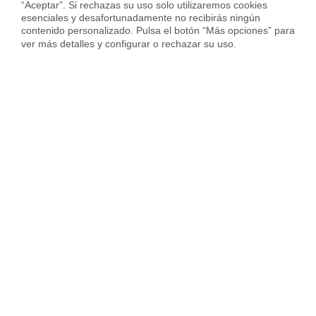
“Aceptar”. Si rechazas su uso solo utilizaremos cookies 
esenciales y desafortunadamente no recibirás ningún 
contenido personalizado. Pulsa el botón “Más opciones” para 
ver más detalles y configurar o rechazar su uso.
Vendida con
Piso en Cuesta de San Vicente, Argüelles, Madrid
332.000 €
50 m²
1 Hab.
1 Baño