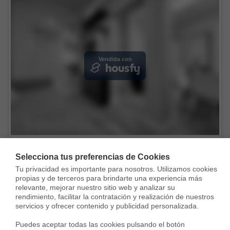
Vendida con
Piso en Calle de Luisa Fernanda, Argüelles, Madrid
Selecciona tus preferencias de Cookies
386.000 €
Tu privacidad es importante para nosotros. Utilizamos cookies 
propias y de terceros para brindarte una experiencia más 
56 m²
2 Habs.
2 Baños
relevante, mejorar nuestro sitio web y analizar su 
rendimiento, facilitar la contratación y realización de nuestros 
servicios y ofrecer contenido y publicidad personalizada.

Puedes aceptar todas las cookies pulsando el botón 