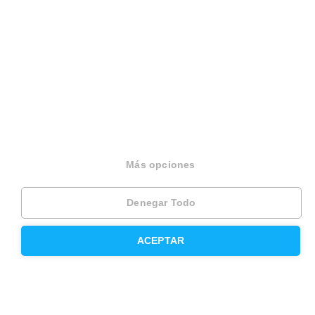
Divorcios
Administración de fincas
Modelos de contrato de alquiler
Seguros
Servicios en tu ciudad
Más opciones
Vende tu piso en Barcelona
Vende tu piso en Madrid
Denegar Todo
Alquila tu vivienda en Barcelona
ACEPTAR
Alquila tu vivienda en Madrid
Compra un piso en Barcelona
Compra un piso en Madrid