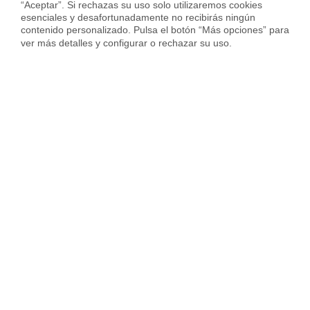
“Aceptar”. Si rechazas su uso solo utilizaremos cookies 
esenciales y desafortunadamente no recibirás ningún 
contenido personalizado. Pulsa el botón “Más opciones” para 
ver más detalles y configurar o rechazar su uso.
Vendida con
Piso en Cl. Jacinto Verdaguer, Comillas, Madrid
345.000 €
93 m²
3 Habs.
1 Baño