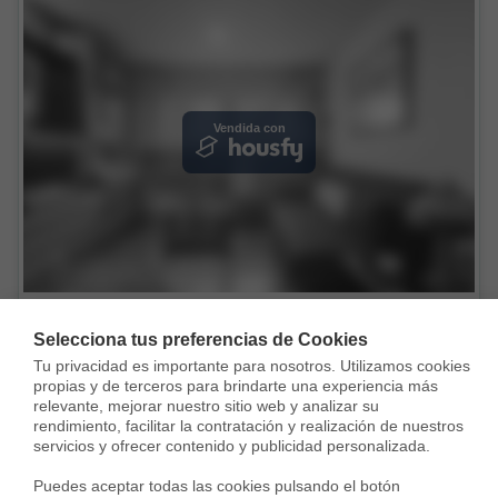
Vendida con
Piso en Calle de Antonio López, Comillas, Madrid
Selecciona tus preferencias de Cookies
197.000 €
Tu privacidad es importante para nosotros. Utilizamos cookies 
propias y de terceros para brindarte una experiencia más 
62 m²
2 Habs.
1 Baño
relevante, mejorar nuestro sitio web y analizar su 
rendimiento, facilitar la contratación y realización de nuestros 
servicios y ofrecer contenido y publicidad personalizada.

Puedes aceptar todas las cookies pulsando el botón 