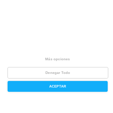
Divorcios
Administración de fincas
Modelos de contrato de alquiler
Seguros
Servicios en tu ciudad
Más opciones
Vende tu piso en Barcelona
Vende tu piso en Madrid
Denegar Todo
Alquila tu vivienda en Barcelona
ACEPTAR
Alquila tu vivienda en Madrid
Compra un piso en Barcelona
Compra un piso en Madrid