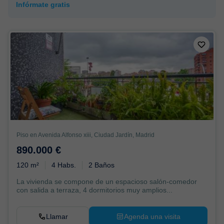
Infórmate gratis
Piso en Avenida Alfonso xiii, Ciudad Jardín, Madrid
890.000 €
120 m²
4 Habs.
2 Baños
La vivienda se compone de un espacioso salón-comedor
con salida a terraza, 4 dormitorios muy amplios...
Llamar
Agenda una visita