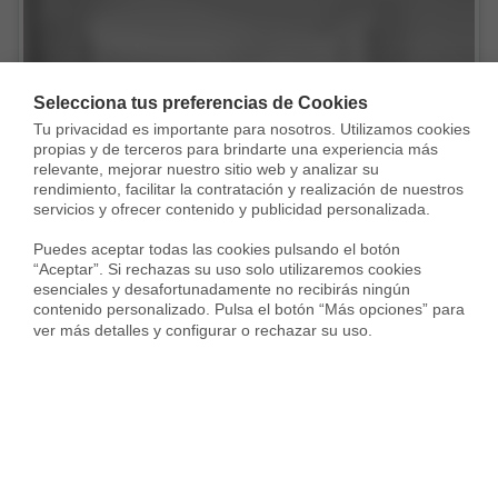
Selecciona tus preferencias de Cookies
Vendida con
Tu privacidad es importante para nosotros. Utilizamos cookies 
propias y de terceros para brindarte una experiencia más 
relevante, mejorar nuestro sitio web y analizar su 
rendimiento, facilitar la contratación y realización de nuestros 
servicios y ofrecer contenido y publicidad personalizada.

Puedes aceptar todas las cookies pulsando el botón 
“Aceptar”. Si rechazas su uso solo utilizaremos cookies 
esenciales y desafortunadamente no recibirás ningún 
Piso en Calle del Príncipe de Vergara, Ciudad Jardín, Madrid
contenido personalizado. Pulsa el botón “Más opciones” para 
439.000 €
ver más detalles y configurar o rechazar su uso.
80 m²
3 Habs.
2 Baños