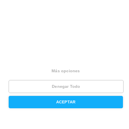
Modelos de contrato de alquiler
Seguros
Servicios en tu ciudad
Vende tu piso en Barcelona
Vende tu piso en Madrid
Más opciones
Alquila tu vivienda en Barcelona
Denegar Todo
Alquila tu vivienda en Madrid
ACEPTAR
Compra un piso en Barcelona
Compra un piso en Madrid
Precio de la vivienda en Barcelona