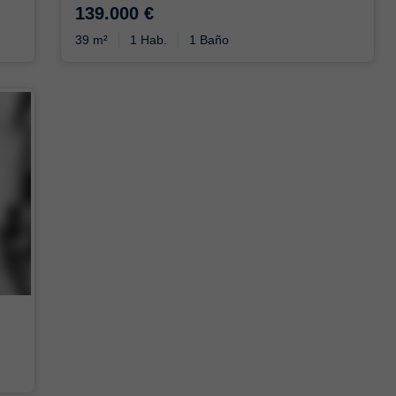
139.000 €
39 m²
1 Hab.
1 Baño