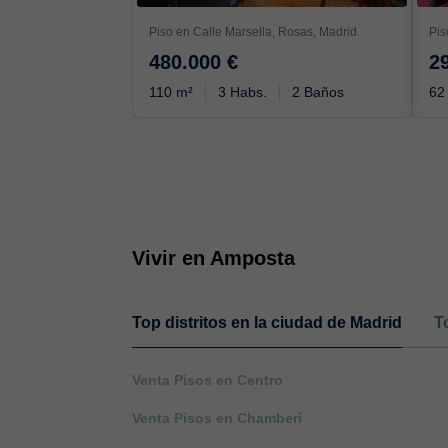
Piso en Calle Marsella, Rosas, Madrid
480.000 €
2
110 m²
3 Habs.
2 Baños
62
Vivir en Amposta
Top distritos en la ciudad de Madrid
T
Venta Pisos en Centro
Venta Pisos en Chamberí