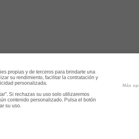
es propias y de terceros para brindarte una 
ar su rendimiento, facilitar la contratación y 
icidad personalizada.

Más op
r”. Si rechazas su uso solo utilizaremos 
ún contenido personalizado. Pulsa el botón 
ar su uso.
ervicios
Servicios en tu ciud