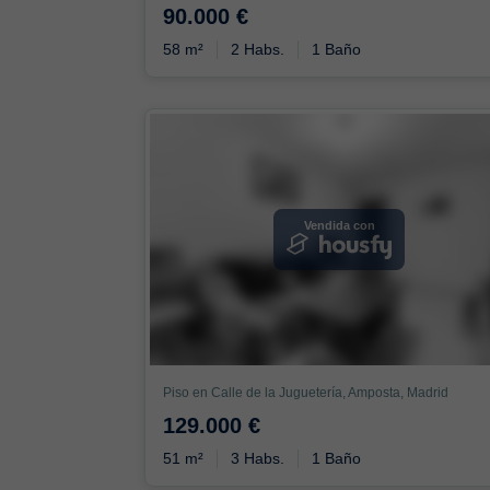
90.000 €
58 m²
2 Habs.
1 Baño
Vendida con
Piso en Calle de la Juguetería, Amposta, Madrid
129.000 €
51 m²
3 Habs.
1 Baño