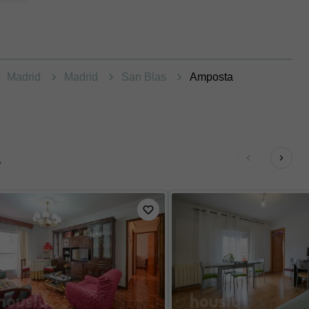
Madrid
Madrid
San Blas
Amposta
a