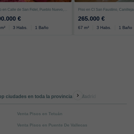
Piso en Calle de San Fidel, Pueblo Nuevo, Madrid
Piso en Cl San Faustino, Canillej
90.000 €
265.000 €
 m²
3 Habs.
1 Baño
67 m²
3 Habs.
1 Baño
op ciudades en toda la provincia de Madrid
Otro tipo de
Venta Pisos en Tetuán
Venta Pisos en Puente De Vallecas