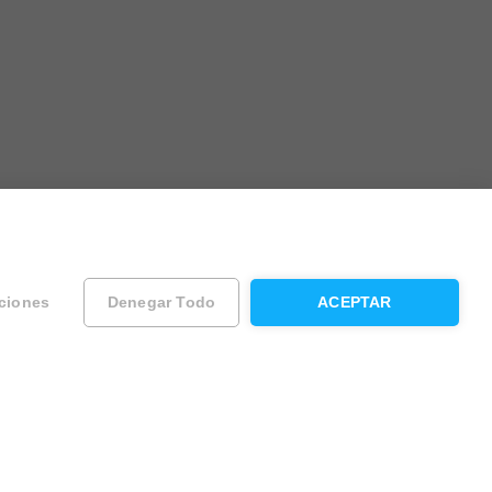
ciones
Denegar Todo
ACEPTAR
ad
Contacta con Housfy