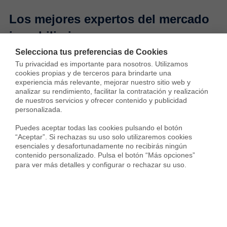
Los mejores expertos del mercado
inmobiliario
Selecciona tus preferencias de Cookies
En
Housfy
contamos con un equipo de profesionales en
Tu privacidad es importante para nosotros. Utilizamos 
estas operaciones que pueden ayudarte con el trámite de
cookies propias y de terceros para brindarte una 
cualquier tipo de hipoteca:
hipotecas para no
experiencia más relevante, mejorar nuestro sitio web y 
analizar su rendimiento, facilitar la contratación y realización 
residentes
,
hipotecas al 100%
, hipotecas fijas,
de nuestros servicios y ofrecer contenido y publicidad 
hipotecas variables
, hipotecas autopromotor y muchas
personalizada.

más. En la siguiente guía de Housfy, uno de nuestros
Puedes aceptar todas las cookies pulsando el botón 
expertos hipotecarios te explica al detalle
cómo puedes
“Aceptar”. Si rechazas su uso solo utilizaremos cookies 
mejorar tu hipoteca
en el mercado español
.
esenciales y desafortunadamente no recibirás ningún 
contenido personalizado. Pulsa el botón “Más opciones” 
Si no dispones de muchos ahorros y necesitas
para ver más detalles y configurar o rechazar su uso.
financiación para comprar una vivienda
estaremos
encantados de ayudarte
¡No dudes en contactarnos!