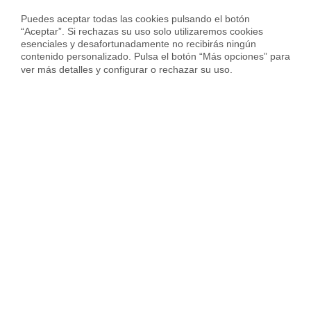
Puedes aceptar todas las cookies pulsando el botón 
“Aceptar”. Si rechazas su uso solo utilizaremos cookies 
esenciales y desafortunadamente no recibirás ningún 
contenido personalizado. Pulsa el botón “Más opciones” para 
Vendida con
ver más detalles y configurar o rechazar su uso.
Piso en Calle Pinar del Rio, El Congrés i els Indians, Barcelona
270.000 €
88 m²
2 Habs.
2 Baños