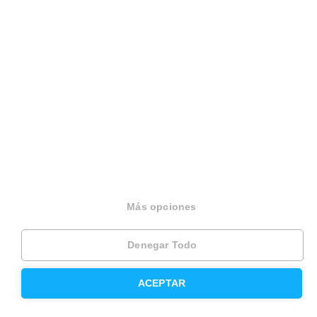
Modelos de contrato de alquiler
Seguros
Servicios en tu ciudad
Vende tu piso en Barcelona
Vende tu piso en Madrid
Alquila tu vivienda en Barcelona
Más opciones
Alquila tu vivienda en Madrid
Compra un piso en Barcelona
Denegar Todo
Compra un piso en Madrid
ACEPTAR
Precio de la vivienda en Barcelona