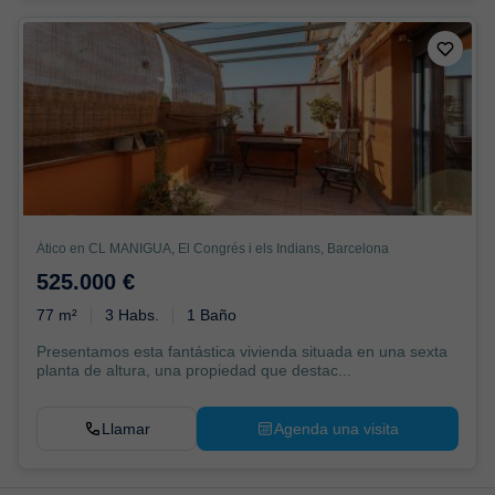
Ático en CL MANIGUA, El Congrés i els Indians, Barcelona
525.000 €
77 m²
3 Habs.
1 Baño
Presentamos esta fantástica vivienda situada en una sexta
planta de altura, una propiedad que destac...
Llamar
Agenda una visita