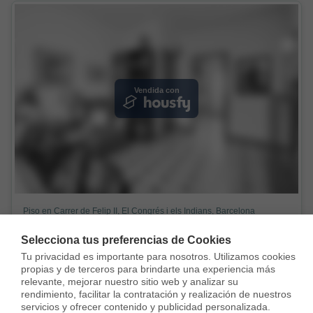
Vendida con
Piso en Carrer de Felip II, El Congrés i els Indians, Barcelona
180.000 €
Selecciona tus preferencias de Cookies
57 m²
3 Habs.
1 Baño
Tu privacidad es importante para nosotros. Utilizamos cookies 
propias y de terceros para brindarte una experiencia más 
relevante, mejorar nuestro sitio web y analizar su 
rendimiento, facilitar la contratación y realización de nuestros 
servicios y ofrecer contenido y publicidad personalizada.
