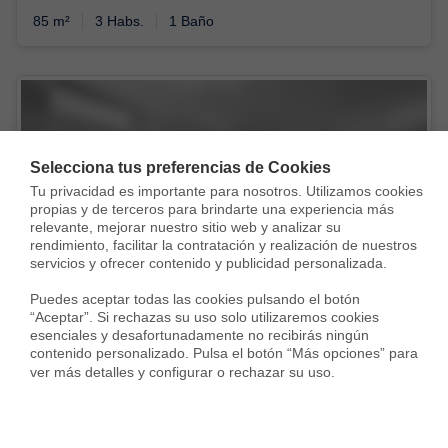
85 m²
3 Habs.
1 Baño
Selecciona tus preferencias de Cookies
Tu privacidad es importante para nosotros. Utilizamos cookies 
Vendida con
propias y de terceros para brindarte una experiencia más 
relevante, mejorar nuestro sitio web y analizar su 
rendimiento, facilitar la contratación y realización de nuestros 
servicios y ofrecer contenido y publicidad personalizada.

Puedes aceptar todas las cookies pulsando el botón 
“Aceptar”. Si rechazas su uso solo utilizaremos cookies 
esenciales y desafortunadamente no recibirás ningún 
contenido personalizado. Pulsa el botón “Más opciones” para 
ver más detalles y configurar o rechazar su uso.
Piso en PZ MANUEL AINAUD, La Verneda i la Pau, Barcelona
262.500 €
80 m²
3 Habs.
1 Baño