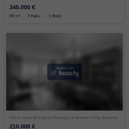
345.000 €
88 m²
3 Habs.
1 Baño
Vendida con
Piso en Carrer de Dolça de Provença, La Verneda i la Pau, Barcelona
210.000 €