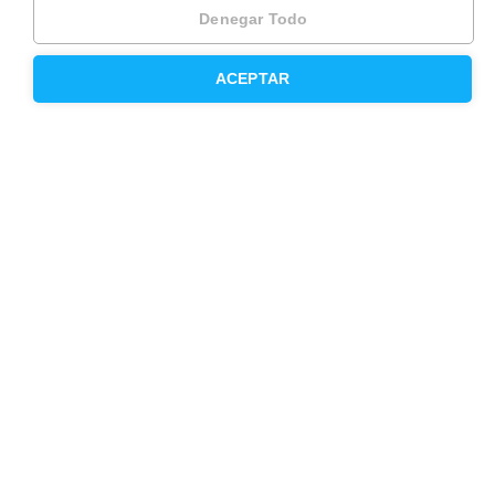
Vende tu piso en Barcelona
Denegar Todo
Vende tu piso en Madrid
ACEPTAR
Alquila tu vivienda en Barcelona
Alquila tu vivienda en Madrid
Compra un piso en Barcelona
Compra un piso en Madrid
Precio de la vivienda en Barcelona
Precio de la vivienda en Madrid
Valoración presencial de tu piso
Contacta con Housfy
Atención al cliente