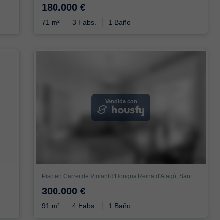
180.000 €
71 m²
3 Habs.
1 Baño
Vendida con
Piso en Carrer de Violant d'Hongria Reina d'Aragó, Sants - Badal, Barcelona
300.000 €
91 m²
4 Habs.
1 Baño