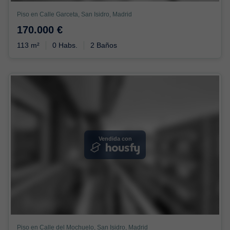
Piso en Calle Garceta, San Isidro, Madrid
170.000 €
113 m²
0 Habs.
2 Baños
Vendida con
Piso en Calle del Mochuelo, San Isidro, Madrid