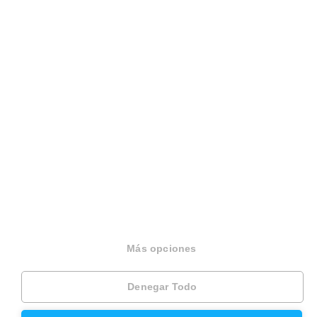
Hipoteca fija
Hipoteca variable
Hipoteca mixta
Herencias
Divorcios
Administración de fincas
Modelos de contrato de alquiler
Seguros
Servicios en tu ciudad
Más opciones
Vende tu piso en Barcelona
Denegar Todo
Vende tu piso en Madrid