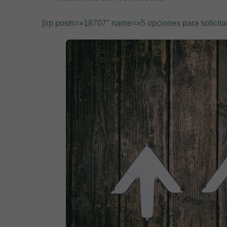
[irp posts=»18707″ name=»5 opciones para solicita