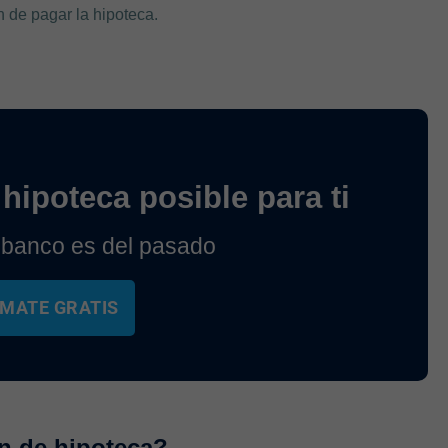
n de pagar la hipoteca.
hipoteca posible para ti
 banco es del pasado
MATE GRATIS
n de hipoteca?