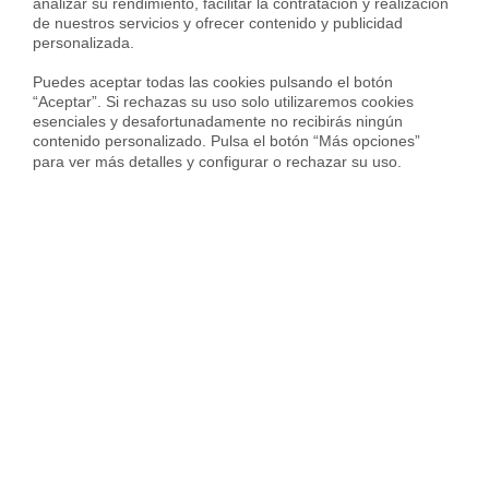
analizar su rendimiento, facilitar la contratación y realización 
José Román, nos cuenta todas las razones para poder
de nuestros servicios y ofrecer contenido y publicidad 
vender rápido tu vivienda con un precio justo de mercado:
personalizada.

Puedes aceptar todas las cookies pulsando el botón 
“Aceptar”. Si rechazas su uso solo utilizaremos cookies 
esenciales y desafortunadamente no recibirás ningún 
contenido personalizado. Pulsa el botón “Más opciones” 
para ver más detalles y configurar o rechazar su uso.
[irp posts=»2464″ name=»El PropTech y el precio justo de
una vivienda»]
Si quieres
vender tu casa
, y conseguir el mejor precio de
venta, en
Housfy
contamos con los mejores
expertos