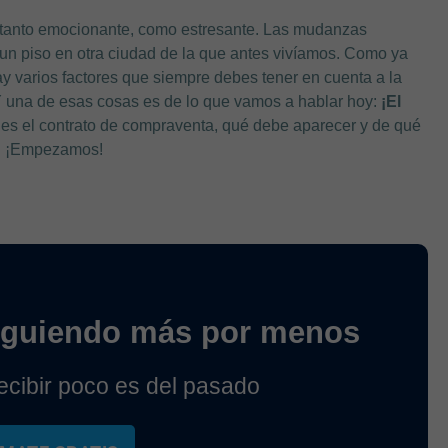
tanto emocionante, como estresante. Las mudanzas
n piso en otra ciudad de la que antes vivíamos. Como ya
varios factores que siempre debes tener en cuenta a la
. Y una de esas cosas es de lo que vamos a hablar hoy:
¡El
es el contrato de compraventa, qué debe aparecer y de qué
lo. ¡Empezamos!
iguiendo más por menos
cibir poco es del pasado