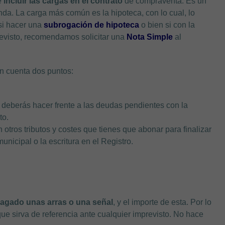
e
incluir las cargas en el contrato
de compraventa. Es un
nda. La carga más común es la hipoteca, con lo cual, lo
si hacer una
subrogación de hipoteca
o bien si con la
revisto, recomendamos solicitar una
Nota Simple
al
en cuenta dos puntos:
, deberás hacer frente a las deudas pendientes con la
to.
n otros tributos y costes que tienes que abonar para finalizar
nicipal o la escritura en el Registro.
agado unas arras o una señal
, y el importe de esta. Por lo
que sirva de referencia ante cualquier imprevisto. No hace