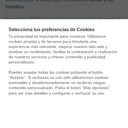
inquilino.
[irp posts=»4319″ name=»Consecuencias de no pagar el
alquiler de una vivienda»]
Selecciona tus preferencias de Cookies
Tu privacidad es importante para nosotros. Utilizamos 
cookies propias y de terceros para brindarte una 
experiencia más relevante, mejorar nuestro sitio web y 
Alquila sin riesgos
analizar su rendimiento, facilitar la contratación y realización 
de nuestros servicios y ofrecer contenido y publicidad 
Si quieres poner tu piso en alquiler, pero temes
personalizada.

encontrarte en esta situación, una buena solución es un
Puedes aceptar todas las cookies pulsando el botón 
optar por un
alquiler con seguro de impago
. Una
“Aceptar”. Si rechazas su uso solo utilizaremos cookies 
póliza te pagaría hasta 12 meses de
alquiler seguro
en
esenciales y desafortunadamente no recibirás ningún 
caso de impago y te cubriría todos los gastos de la
contenido personalizado. Pulsa el botón “Más opciones” 
para ver más detalles y configurar o rechazar su uso.
defensa jurídica. Además, para asegurar que hay los
mínimos riesgos de que ocurra esto, el seguro hace un
estudio de los perfiles de los inquilinos.
Si estás
interesado en
alquilar tu piso
con un 0% de
morosidad
, puedes informarte sin compromiso con