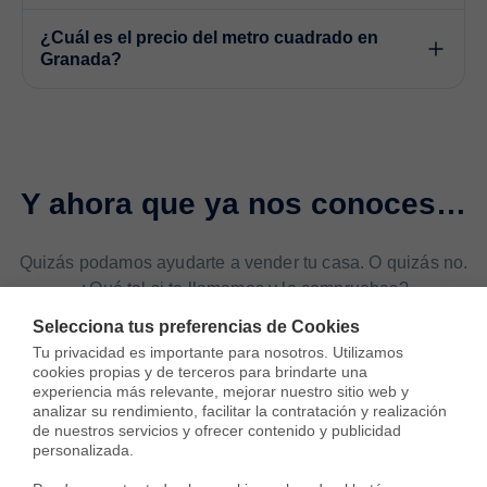
¿Cuál es el precio del metro cuadrado en
Granada?
Y ahora que ya nos conoces…
Quizás podamos ayudarte a vender tu casa. O quizás no.
¿Qué tal si te llamamos y lo compruebas?
Selecciona tus preferencias de Cookies
Tu privacidad es importante para nosotros. Utilizamos 
Agendar llamada
cookies propias y de terceros para brindarte una 
experiencia más relevante, mejorar nuestro sitio web y 
analizar su rendimiento, facilitar la contratación y realización 
de nuestros servicios y ofrecer contenido y publicidad 
personalizada.
