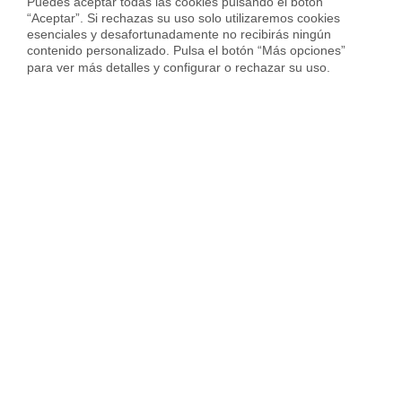
Puedes aceptar todas las cookies pulsando el botón 
Últimos inmuebles vendidos
“Aceptar”. Si rechazas su uso solo utilizaremos cookies 
esenciales y desafortunadamente no recibirás ningún 
en Granada
contenido personalizado. Pulsa el botón “Más opciones” 
para ver más detalles y configurar o rechazar su uso.
Vendida con
Vendid
Piso en Calle San Juan de Dios
Casa en CERRO DEL 
Gran Capitán, Granada
230.000 €
128.000 €
184 m²
6 Habs.
3 Baños
126 m²
3 Habs.