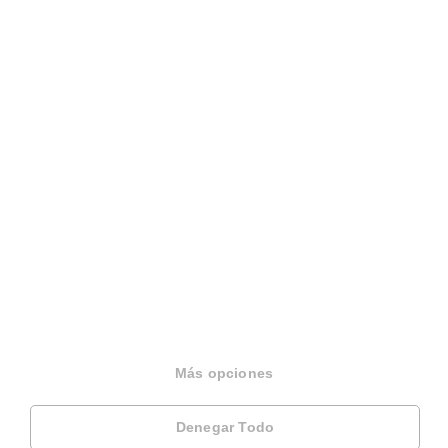
Español
Terminos y condiciones
Politica privacidad
Politica cookies
Gestionar cookies
Canal de denuncias
EINF 2024
© 2026 Housfy
Más opciones
Denegar Todo